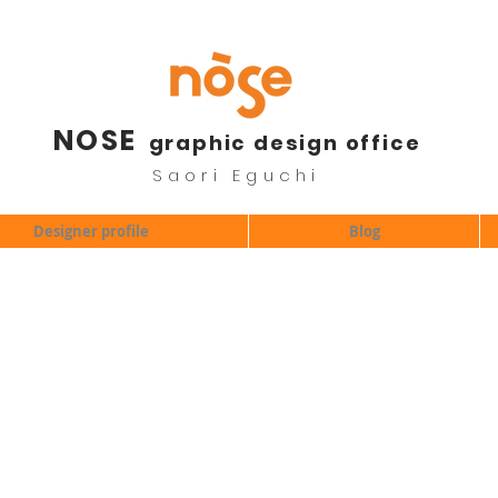
NOSE
graphic design office
Saori Eguchi
Designer profile
Blog