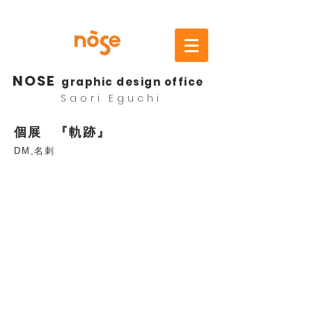
NOSE
graphic design office
Saori Eguchi
個展 『軌跡』
DM,名刺