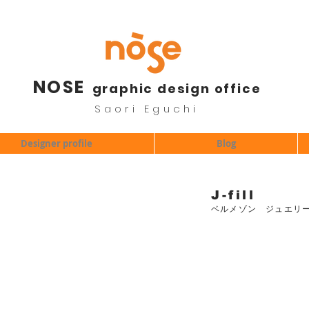
NOSE
graphic design office
Saori Eguchi
Designer profile
Blog
J-fill
​ベルメゾン ジュエリ