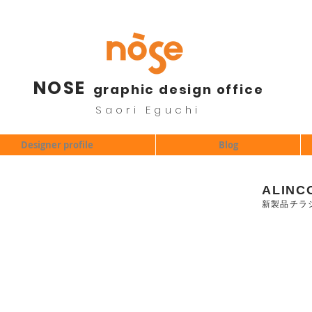
NOSE
graphic design office
Saori Eguchi
Designer profile
Blog
ALINC
新製品チラ