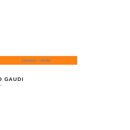
Contact・Order
O GAUDI
シ