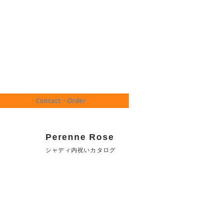
Contact・Order
Perenne Rose
​シャディ内祝いカタログ