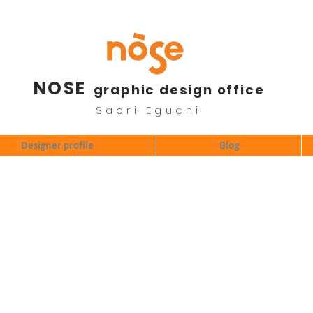
NOSE
graphic design office
Saori Eguchi
Designer profile
Blog