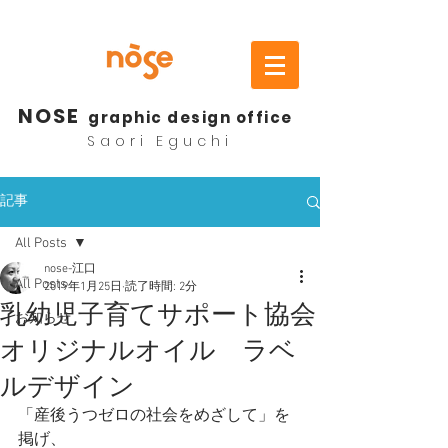
NOSE
graphic design office
Saori Eguchi
記事
All Posts
nose-江口
All Posts
2019年1月25日
読了時間: 2分
乳幼児子育てサポート協会
お知らせ
オリジナルオイル ラベ
ルデザイン
「産後うつゼロの社会をめざして」を
掲げ、