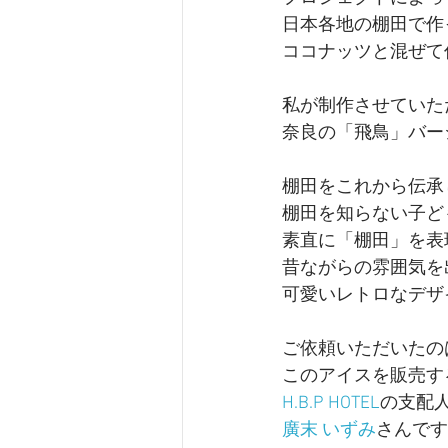
日本各地の棚田で作
ココナッツと混ぜて
私が制作させていた
奈良の「飛鳥」バー
棚田をこれから伝承
棚田を知らない子ど
素直に「棚田」を表
昔ながらの雰囲気を
可愛いレトロなデザ
ご依頼いただいたの
このアイスを販売す
H.B.P HOTEL
の支配
廣末 いずみ
さんです